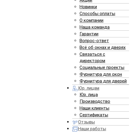
Акции
Новинки
Способы оплаты
ПОСМОТРЕТЬ ВСЕ РАБОТЫ (314)
О компании
Наша команда
Гарантии
Вопрос-ответ
Всё об окнах и дверях
ВЫБИРАЕМ ПРАВИЛЬНЫЕ
Связаться с
директором
ОКНА
Социальные проекты
Фурнитура для окон
Фурнитура для дверей
Юр. лицам
ХИТ
Х
Юр. лица
Производство
Наши клиенты
Сертификаты
Отзывы
Наши работы