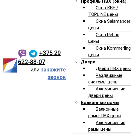
Профиль ПВХ (окна)
Окна КВЕ /
TOPLINE цены
Окна Salamander
Хорошее остекление в рамках
цены
вашего бюджета? Это возможно
Окна Rehau
цены
с АлексПроект!
Окна Kommerling
+375 29
цены
622-88-07
Двери
Двери ПВХ цены
или
закажите
Раздвижные
звонок
системы цены
Алюминиевые
двери цены
Балконные рамы
Балконные
рамы ПВХ цены
Алюминиевые
рамы цены