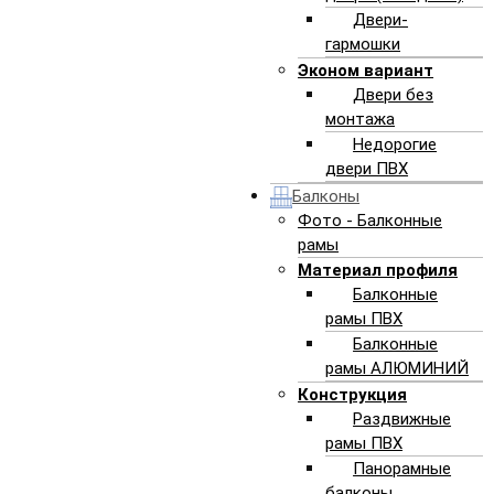
Двери-
гармошки
Эконом вариант
Двери без
монтажа
Недорогие
двери ПВХ
Балконы
Фото - Балконные
рамы
Материал профиля
Балконные
рамы ПВХ
Перейти в раздел
Перейти в
Балконные
ОСТЕКЛЕНИЕ КОТТЕДЖЕЙ
ДВЕРИ
рамы АЛЮМИНИЙ
Конструкция
Раздвижные
рамы ПВХ
Панорамные
ПЛАСТИКОВЫЕ ОКНА
балконы