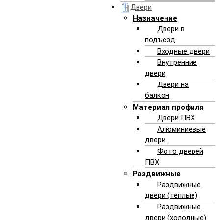
заказчика
Двери
гарантия получения качественного товара
Назначение
гарантия своевременного сервисного
Двери в
обслуживания.
подъезд
Входные двери
Нужны пластиковые окна в Минске?
Внутренние
Хотите установить новую раму на дачу?
двери
Живете далеко от столицы, но не доверяете
Двери на
местным оконным фирмам?
балкон
Материал профиля
Двери ПВХ
Алюминиевые
Обращайтесь в АлексПроект
! Работаем
двери
по всей Республике!
Фото дверей
ПВХ
Раздвижные
Раздвижные
АЛЕКСПРОЕКТ ВЫПОЛНИТ
двери (теплые)
Раздвижные
двери (холодные)