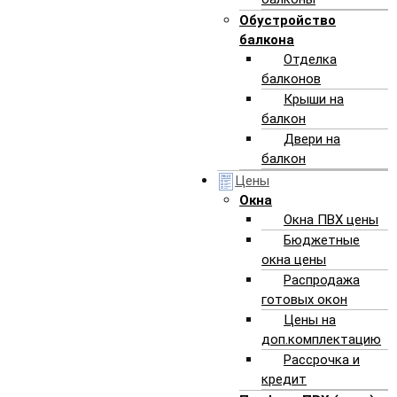
АЛЕКСПРОЕКТ
- ВАШ ВЫБОР
Обустройство
балкона
Отделка
балконов
Крыши на
МЫ РЕАЛЬНАЯ КОМПАНИЯ!
балкон
Двери на
балкон
Цены
Окна
Окна ПВХ цены
Бюджетные
окна цены
Распродажа
готовых окон
chevron_left
chevron_right
Цены на
доп.комплектацию
Рассрочка и
кредит