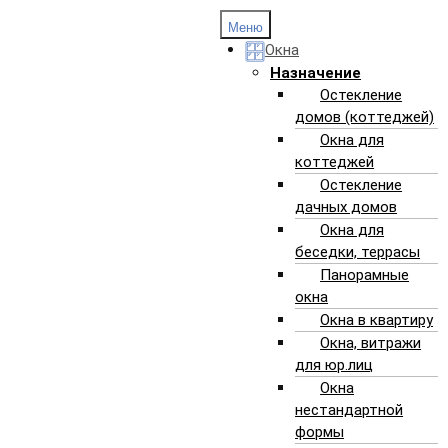
Меню
Окна
Назначение
Остекление
домов (коттеджей)
Окна для
коттеджей
Остекление
chevron_left
chevron_right
дачных домов
Окна для
беседки, террасы
Панорамные
окна
Окна в квартиру
Окна, витражи
для юр.лиц
ПАНОРАМНОЕ ОСТЕКЛЕНИЕ
Окна
нестандартной
ПОДРОБНОСТИ
формы