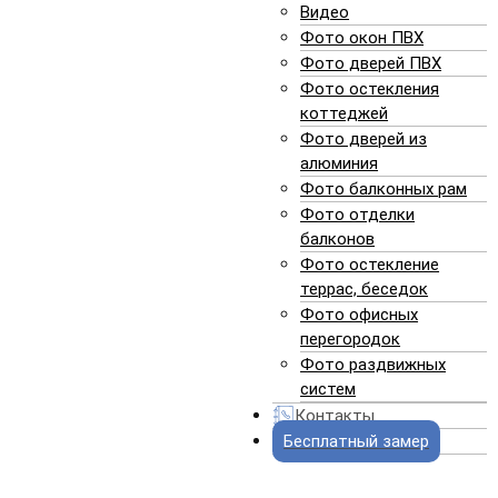
Видео
Фото окон ПВХ
Фото дверей ПВХ
Фото остекления
коттеджей
ОКНО REHAU:
Фото дверей из
chevron_left
chevron_right
алюминия
REHAU GRAZIO 70 мм (РФ)
Профиль:
Фото балконных рам
MACO
Фурнитура:
Фото отделки
двухкамерный 32 мм
Стеклопакет:
балконов
Фото остекление
террас, беседок
*цена без монтажа. можно в рассрочку на 8 мес
Фото офисных
перегородок
545
руб.
Фото раздвижных
систем
ЗАКАЗАТЬ
Контакты
Бесплатный замер