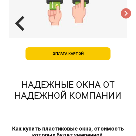
chevron_left
chevron_right
ОПЛАТА В РАССРОЧКУ
НАДЕЖНЫЕ ОКНА ОТ
НАДЕЖНОЙ КОМПАНИИ
Как купить пластиковые окна, стоимость
которых будет умеренной,