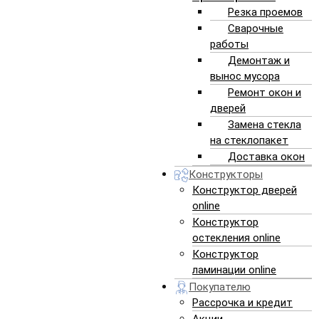
Резка проемов
Пластиковые окна АлексПроект
- это собственное
Сварочные
производство, профессиональная установка, официальная
работы
гарантия качества и постгарантийное сервисное
Демонтаж и
обслуживание.
вынос мусора
Ремонт окон и
дверей
Замена стекла
на стеклопакет
Доставка окон
Конструкторы
Конструктор дверей
online
chevron_left
chevron_right
Конструктор
остекления online
Конструктор
ламинации online
Покупателю
Рассрочка и кредит