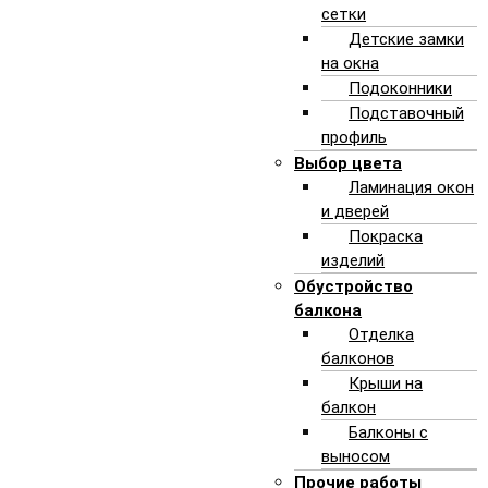
сетки
Детские замки
на окна
Подоконники
Подставочный
профиль
Выбор цвета
Ламинация окон
и дверей
Покраска
изделий
Обустройство
балкона
НАШИ РАБОТЫ: ОКНА И
Отделка
балконов
ДВЕРИ ИЗ ПВХ И
Крыши на
балкон
АЛЮМИНИЯ, ОСТЕКЛЕНИЕ
Балконы с
КОТТЕДЖЕЙ
выносом
Прочие работы