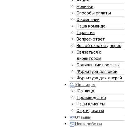
Акции
Новинки
Способы оплаты
О компании
ЗАКАЗАТЬ
Наша команда
Гарантии
Вопрос-ответ
Всё об окнах и дверях
Связаться с
2. Расширение проема в кирпичной стене толщиной
директором
650 мм с последующим монтажом новой
Социальные проекты
алюминиевой двери (объект «Кальварийская»).
Фурнитура для окон
Стоимость резки проема 550 руб.:
Фурнитура для дверей
Юр. лицам
Юр. лица
Производство
Наши клиенты
Сертификаты
Отзывы
Наши работы