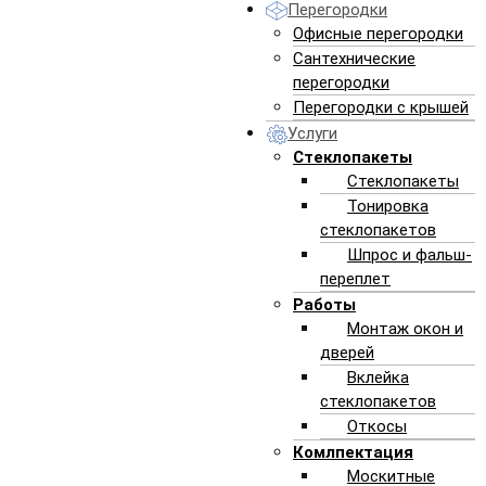
Перегородки
Офисные перегородки
первоначальный вид окна
Сантехнические
перегородки
Перегородки с крышей
Услуги
Стеклопакеты
ЗАКАЗАТЬ
Стеклопакеты
Тонировка
стеклопакетов
Шпрос и фальш-
переплет
Работы
Монтаж окон и
дверей
Вклейка
стеклопакетов
Откосы
Комлпектация
Москитные