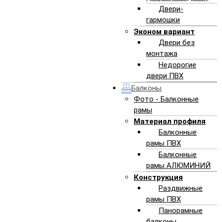
Двери-
гармошки
Эконом вариант
Двери без
монтажа
Недорогие
двери ПВХ
Балконы
Фото - Балконные
рамы
Материал профиля
Балконные
рамы ПВХ
Балконные
рамы АЛЮМИНИЙ
Что нужно знать об услуге «резка
Конструкция
проемов» от компании
Раздвижные
рамы ПВХ
«АлексПроект»:
Панорамные
балконы