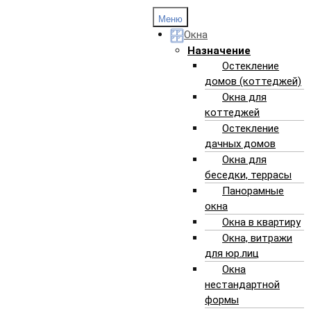
Меню
Окна
Назначение
Остекление
Окна ПВХ
Резка проемов
домов (коттеджей)
Окна для
коттеджей
Остекление
РЕЗКА ПРОЕМОВ
дачных домов
Окна для
беседки, террасы
Хотите превратить окно в дверь, сделать дверь в
Панорамные
глухой стене или расширить имеющийся проем для
окна
установки раздвижной системы?
Окна в квартиру
Окна, витражи
Тогда Алекспроект может предложить услугу
для юр.лиц
«резка проема» вместе с качественным монтажом
Окна
и современными элементами остекления.
нестандартной
Вместе с производством дверей, раздвижных
формы