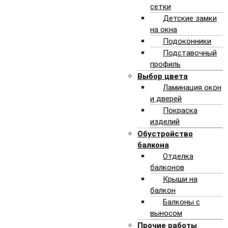
сетки
Детские замки
на окна
Подоконники
Подставочный
демонтаж окна и части стены
профиль
под окном
Выбор цвета
Ламинация окон
и дверей
Покраска
изделий
Обустройство
балкона
Отделка
балконов
ЗАКАЗАТЬ
Крыши на
балкон
Балконы с
выносом
Прочие работы