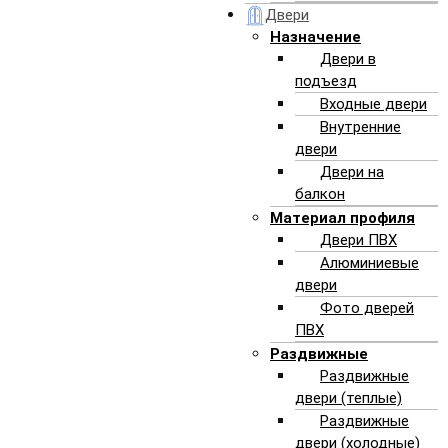
толщина стены
Двери
материал, из которого выполнена стена
Назначение
Двери в
подъезд
Входные двери
Внутренние
двери
У нас можно заказать:
Двери на
балкон
Материал профиля
резку проема в стене для двери или
Двери ПВХ
раздвижной системы
Алюминиевые
двери
расширение проема
Фото дверей
резка части стены под окном
ПВХ
Раздвижные
Раздвижные
двери (теплые)
Раздвижные
двери (холодные)